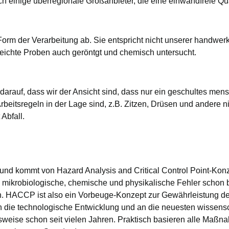
 einige überregionale Großanbieter, die eine einwandfreie Qua
orm der Verarbeitung ab. Sie entspricht nicht unserer handwer
ichte Proben auch geröntgt und chemisch untersucht.
arauf, dass wir der Ansicht sind, dass nur ein geschultes men
Arbeitsregeln in der Lage sind, z.B. Zitzen, Drüsen und ander
 Abfall.
und kommt von Hazard Analysis and Critical Control Point-Ko
mikrobiologische, chemische und physikalische Fehler schon be
HACCP ist also ein Vorbeuge-Konzept zur Gewährleistung der L
an die technologische Entwicklung und an die neuesten wissens
weise schon seit vielen Jahren. Praktisch basieren alle Maßna